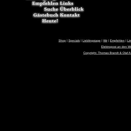
Shop
|
Specials
|
Lieblingstage
|
Wir
|
Empfehlen
|
Li
Elektropost an den 
Copyright: Thomas Brandt & Olaf A.