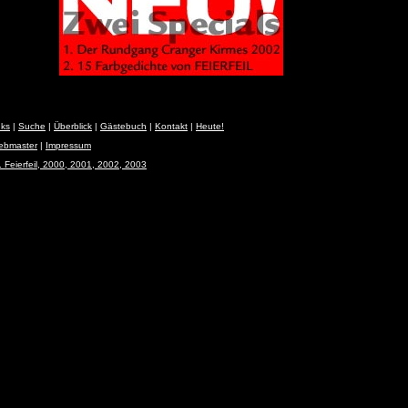
nks
|
Suche
|
Überblick
|
Gästebuch
|
Kontakt
|
Heute!
Webmaster
|
Impressum
 Feierfeil, 2000, 2001, 2002, 2003