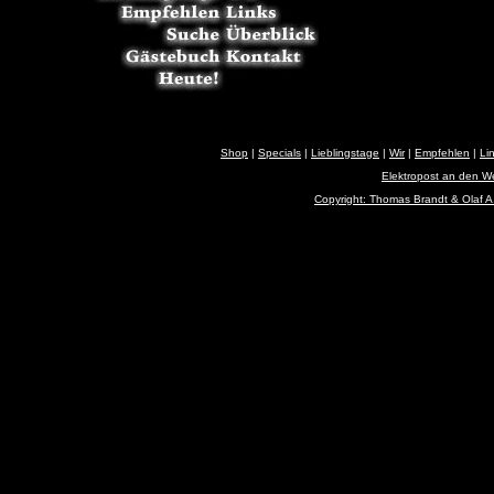
Shop
|
Specials
|
Lieblingstage
|
Wir
|
Empfehlen
|
Li
Elektropost an den 
Copyright: Thomas Brandt & Olaf A.